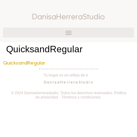
DanisaHerreraStudio
QuicksandRegular
QuicksandRegular
Tu hogar es un reflejo de ti
DanisaHerreraStudio
© 2024 Danisaherrerastudio. Todos los derechos reservados. Política
de privacidad - Términos y condiciones.