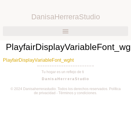
DanisaHerreraStudio
PlayfairDisplayVariableFont_wg
PlayfairDisplayVariableFont_wght
Tu hogar es un reflejo de ti
DanisaHerreraStudio
© 2024 Danisaherrerastudio. Todos los derechos reservados. Política
de privacidad - Términos y condiciones.