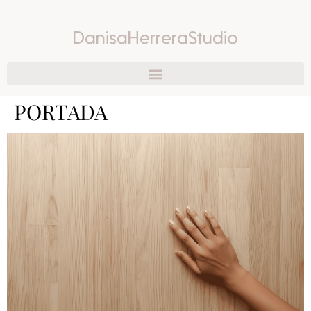
DanisaHerreraStudio
PORTADA