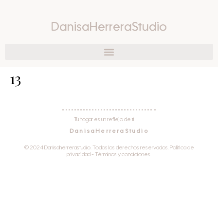
DanisaHerreraStudio
13
Tu hogar es un reflejo de ti
DanisaHerreraStudio
© 2024 Danisaherrerastudio. Todos los derechos reservados. Política de
privacidad - Términos y condiciones.