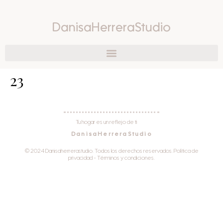
DanisaHerreraStudio
23
Tu hogar es un reflejo de ti
DanisaHerreraStudio
© 2024 Danisaherrerastudio. Todos los derechos reservados. Política de
privacidad - Términos y condiciones.