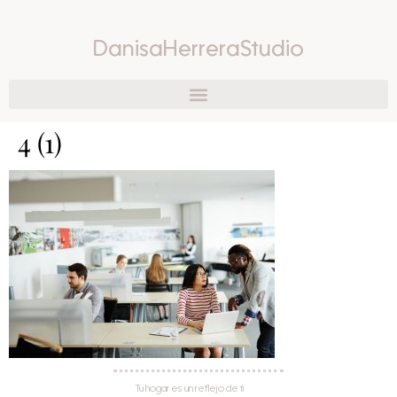
DanisaHerreraStudio
4 (1)
Tu hogar es un reflejo de ti