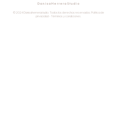
DanisaHerreraStudio
© 2024 Danisaherrerastudio. Todos los derechos reservados. Política de
privacidad - Términos y condiciones.