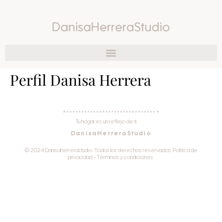
DanisaHerreraStudio
Perfil Danisa Herrera
Tu hogar es un reflejo de ti
DanisaHerreraStudio
© 2024 Danisaherrerastudio. Todos los derechos reservados. Política de
privacidad - Términos y condiciones.