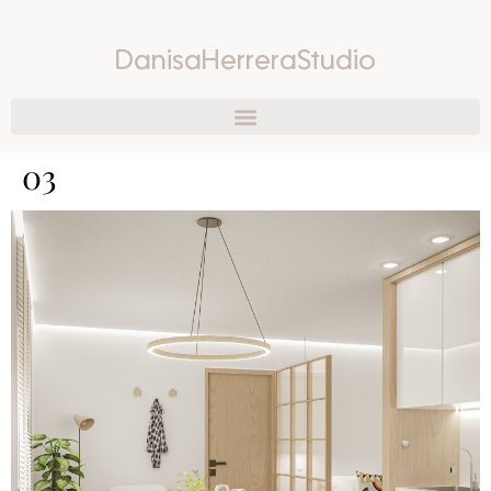
DanisaHerreraStudio
03