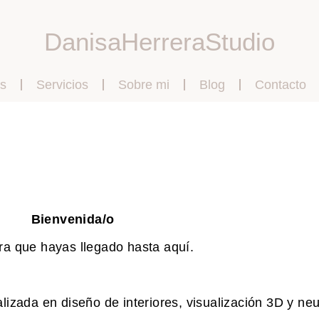
DanisaHerreraStudio
s
Servicios
Sobre mi
Blog
Contacto
Bienvenida/o
ra que hayas llegado hasta aquí.
ializada en diseño de interiores, visualización 3D y ne