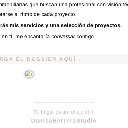
nmobiliarias que buscan una profesional con visión té
tarse al ritmo de cada proyecto.
rás mis servicios y una selección de proyectos.
a
en tí, me encantaría
conversar
contigo.
RGA EL DOSSIER AQUÍ ↓
Tu hogar es un reflejo de ti
DanisaHerreraStudio